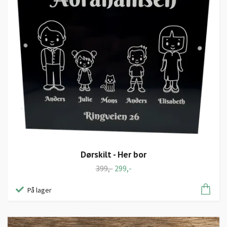
Dørskilt - Her bor
399,-
299,-
På lager