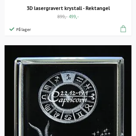
3D lasergravert krystall - Rektangel
899,-
499,-
På lager