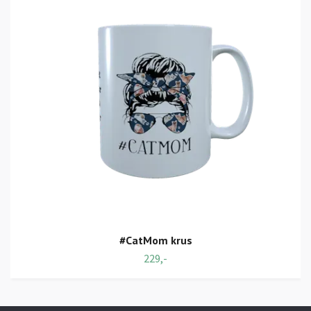
#CatMom krus
229,-